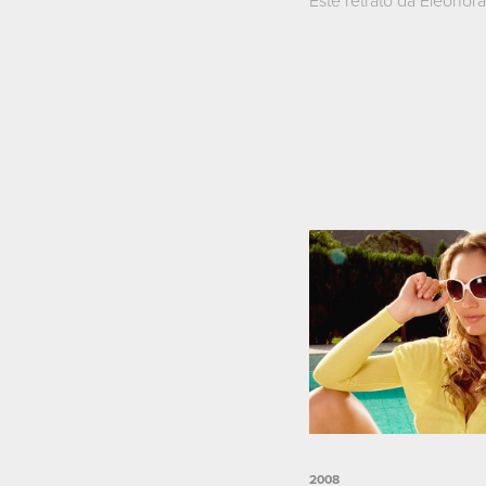
Este retrato da Eleonora
Camila
2008