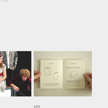
 Pop".
Tina Merz
2015