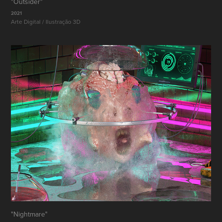
"Outsider"
2021
Arte Digital / Ilustração 3D
"Nightmare"