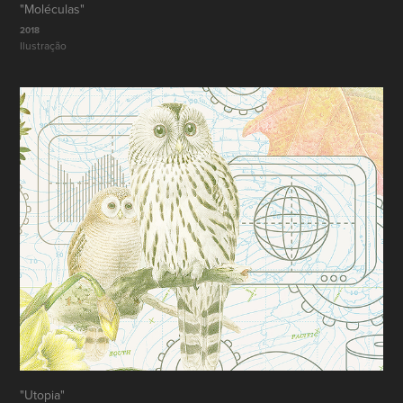
"Moléculas"
2018
Ilustração
"Utopia"