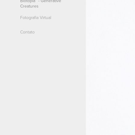
Biotopia™ - Generative
Creatures
Fotografia Virtual
Contato