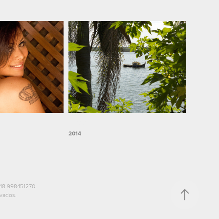
Barco
2014
48 998451270
rvados.