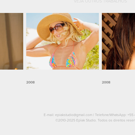
VEJA OUTROS TRABALHOS
Eleonora
Manuela
2008
2008
E-mail:
epiakstudio@gmail.com
| Telefone/WhatsApp:
+55 
©2010-2025 Epîak Studio. Todos os direitos rese